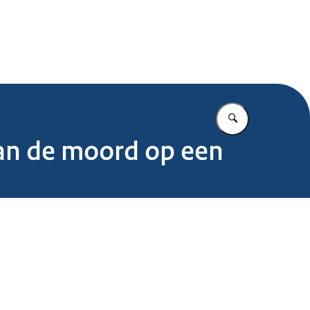
.nl
Vul in wat u z
an de moord op een