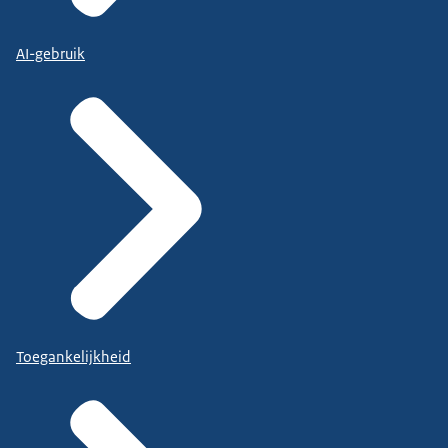
AI-gebruik
Toegankelijkheid