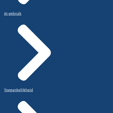
AI-gebruik
Toegankelijkheid