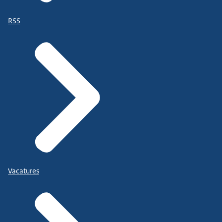
RSS
Vacatures