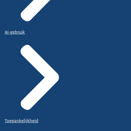
AI-gebruik
Toegankelijkheid