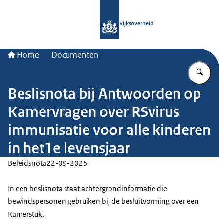
Naar de homepage van Rijksoverheid
Rijksoverheid
Home
Documenten
Vu
Beslisnota bij Antwoorden op
Kamervragen over RSvirus
immunisatie voor alle kinderen
in het1e levensjaar
Beleidsnota
22-09-2025
In een beslisnota staat achtergrondinformatie die
bewindspersonen gebruiken bij de besluitvorming over een
Kamerstuk.