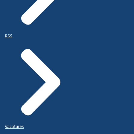
RSS
Vacatures