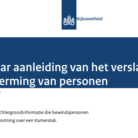
Naar de homepage van Rijksoverheid
Rijksoverheid
aar aanleiding van het ver
herming van personen
5
 achtergrondinformatie die bewindspersonen
tvorming over een Kamerstuk.