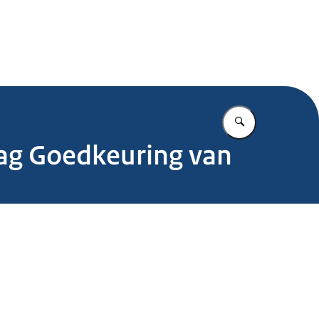
.nl
Vul in wat u z
slag Goedkeuring van