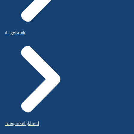
AI-gebruik
Toegankelijkheid