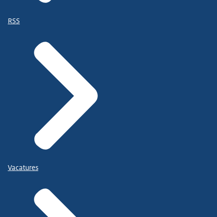
RSS
Vacatures