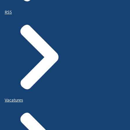
RSS
Vacatures