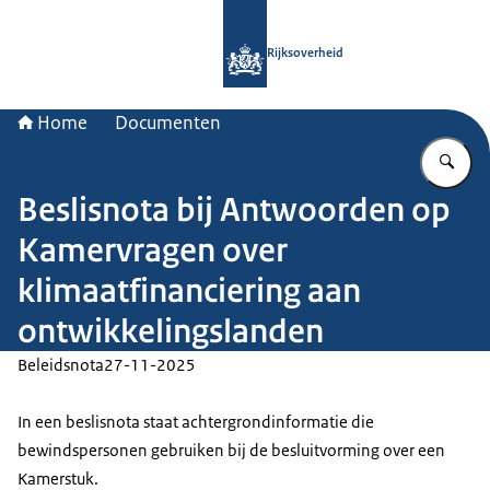
Naar de homepage van Rijksoverheid
Rijksoverheid
Home
Documenten
Vu
Beslisnota bij Antwoorden op
Kamervragen over
klimaatfinanciering aan
ontwikkelingslanden
Beleidsnota
27-11-2025
In een beslisnota staat achtergrondinformatie die
bewindspersonen gebruiken bij de besluitvorming over een
Kamerstuk.