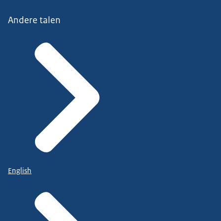
Andere talen
English