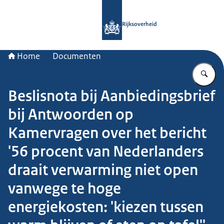
Naar de homepage van Rijksoverheid
Rijksoverheid
Home
Documenten
Vu
Beslisnota bij Aanbiedingsbrief
bij Antwoorden op
Kamervragen over het bericht
'56 procent van Nederlanders
draait verwarming niet open
vanwege te hoge
energiekosten: 'kiezen tussen