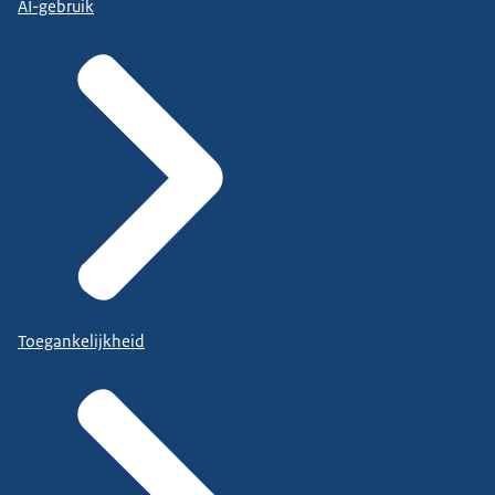
AI-gebruik
Toegankelijkheid