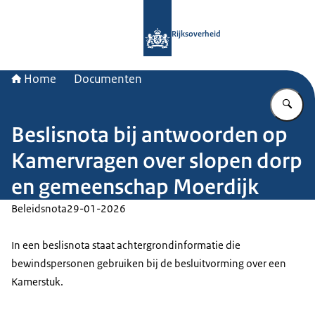
Naar de homepage van Rijksoverheid
Rijksoverheid
Home
Documenten
Vu
Beslisnota bij antwoorden op
Kamervragen over slopen dorp
en gemeenschap Moerdijk
Beleidsnota
29-01-2026
In een beslisnota staat achtergrondinformatie die
bewindspersonen gebruiken bij de besluitvorming over een
Kamerstuk.