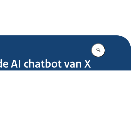
.nl
Vul in wat u z
e AI chatbot van X