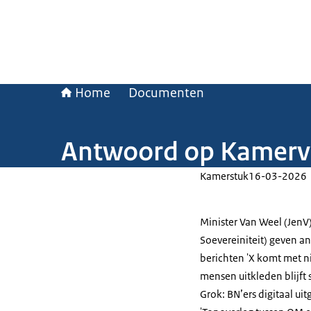
Home
Documenten
Antwoord op Kamervr
Kamerstuk
16-03-2026
Minister Van Weel (JenV)
Soevereiniteit) geven 
berichten 'X komt met 
mensen uitkleden blijft 
Grok: BN’ers digitaal ui