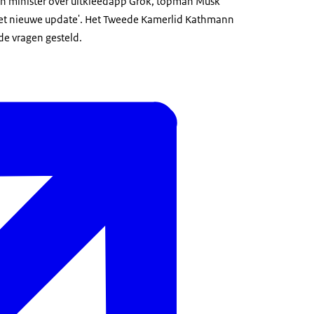
en minister over uitkleedapp Grok, topman Musk
met nieuwe update'. Het Tweede Kamerlid Kathmann
e vragen gesteld.