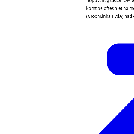
'Topoverleg tussen OM 
komt beloftes niet na 
(GroenLinks-PvdA) had d