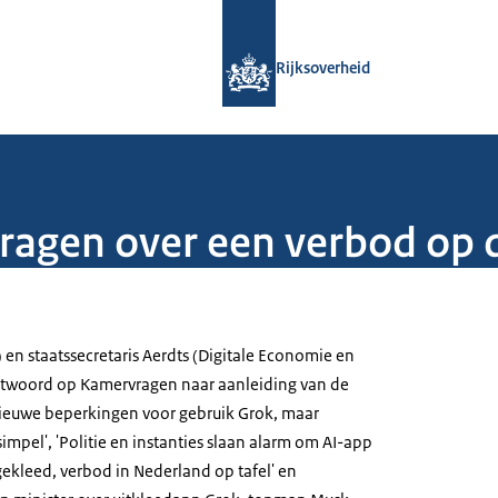
Naar de homepage van Rijksoverheid
Rijksoverheid
agen over een verbod op d
 en staatssecretaris Aerdts (Digitale Economie en
antwoord op Kamervragen naar aanleiding van de
nieuwe beperkingen voor gebruik Grok, maar
simpel', 'Politie en instanties slaan alarm om AI-app
tgekleed, verbod in Nederland op tafel' en