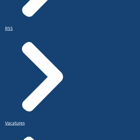
RSS
Vacatures