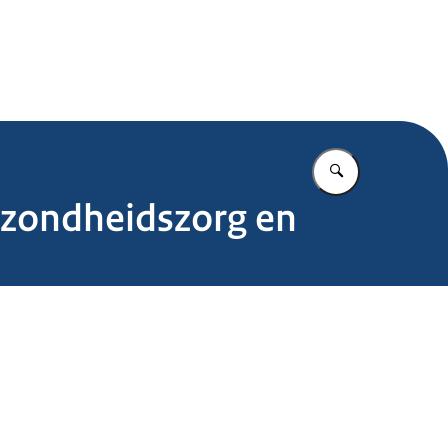
.nl
Vul in wat u z
ezondheidszorg en