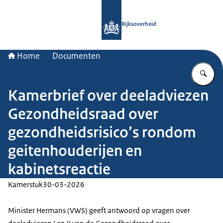
Naar de homepage van Rijksoverheid
Rijksoverheid
Home
Documenten
Vu
Kamerbrief over deeladviezen
Gezondheidsraad over
gezondheidsrisico’s rondom
geitenhouderijen en
kabinetsreactie
Kamerstuk
30-03-2026
Minister Hermans (VWS) geeft antwoord op vragen over