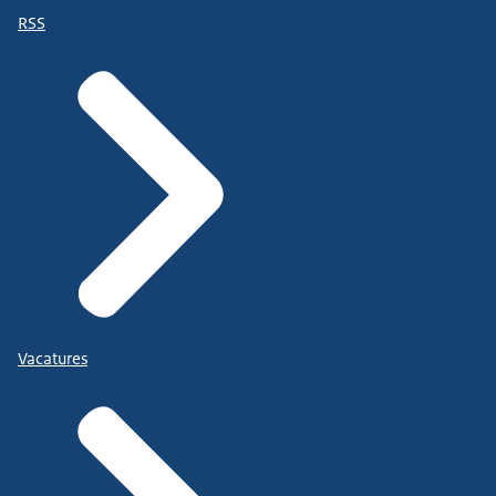
RSS
Vacatures