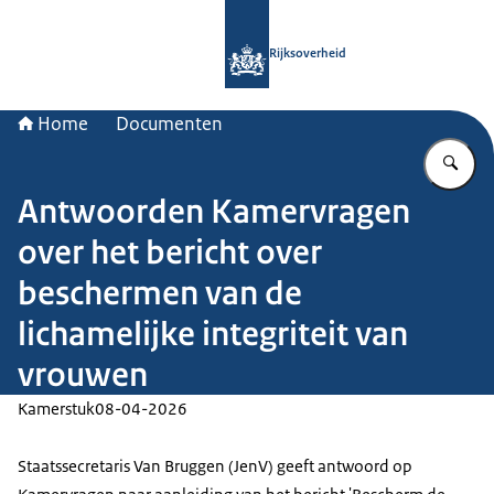
Naar de homepage van Rijksoverheid
Rijksoverheid
Home
Documenten
Vu
Antwoorden Kamervragen
over het bericht over
beschermen van de
lichamelijke integriteit van
vrouwen
Kamerstuk
08-04-2026
Staatssecretaris Van Bruggen (JenV) geeft antwoord op