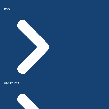
RSS
Vacatures