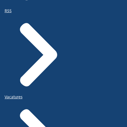
RSS
Vacatures