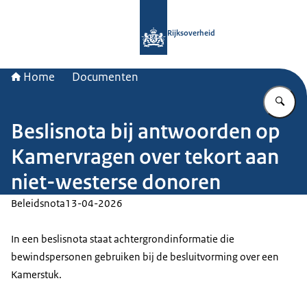
Naar de homepage van Rijksoverheid
Rijksoverheid
Home
Documenten
Vu
Beslisnota bij antwoorden op
Kamervragen over tekort aan
niet-westerse donoren
Beleidsnota
13-04-2026
In een beslisnota staat achtergrondinformatie die
bewindspersonen gebruiken bij de besluitvorming over een
Kamerstuk.