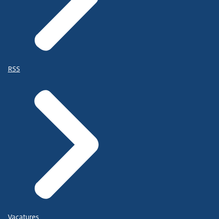
RSS
Vacatures