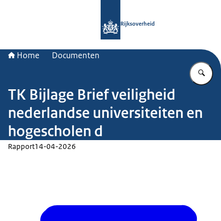
Naar de homepage van Rijksoverheid
Rijksoverheid
Home
Documenten
Vu
TK Bijlage Brief veiligheid
nederlandse universiteiten en
hogescholen d
Rapport
14-04-2026