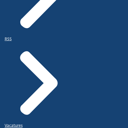
RSS
Vacatures