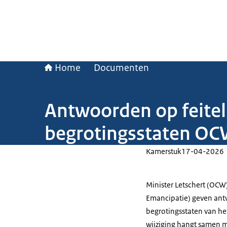
Home
Documenten
Antwoorden op feiteli
begrotingsstaten O
Kamerstuk
17-04-2026
Minister Letschert (OCW)
Emancipatie) geven antw
begrotingsstaten van het
wijziging hangt samen m