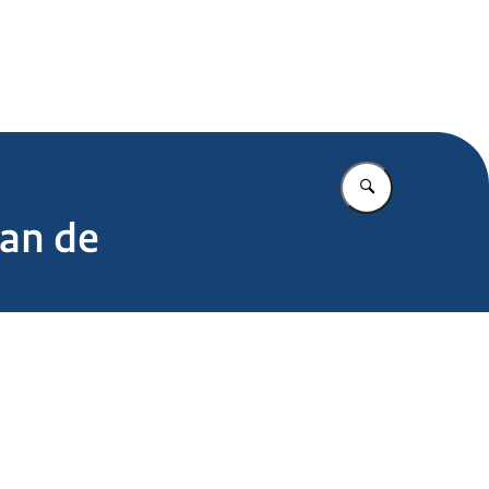
.nl
Vul in wat u z
van de