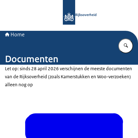
Naar de homepage van Rijksoverheid
Rijksoverheid
Home
Vu
Documenten
Let op: sinds 28 april 2026 verschijnen de meeste documenten
van de Rijksoverheid (zoals Kamerstukken en Woo-verzoeken)
alleen nog op