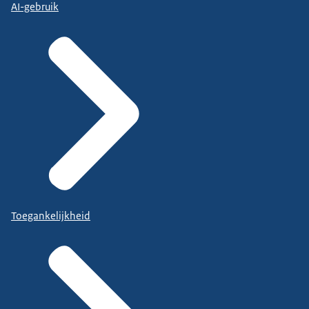
AI-gebruik
Toegankelijkheid