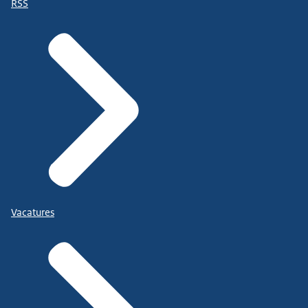
RSS
Vacatures