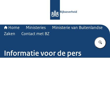
Naar de homepage van Rijksoverheid
Rijksoverheid
Home
Ministeries
Ministerie van Buitenlandse
Zaken
Contact met BZ
Vu
Informatie voor de pers
Beeld: © Getty Images