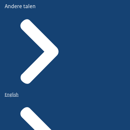
Andere talen
English