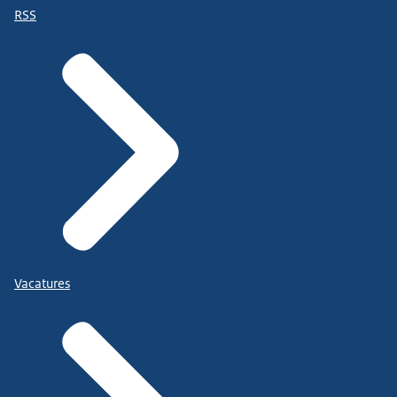
RSS
Vacatures