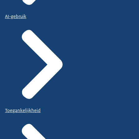
AI-gebruik
Toegankelijkheid