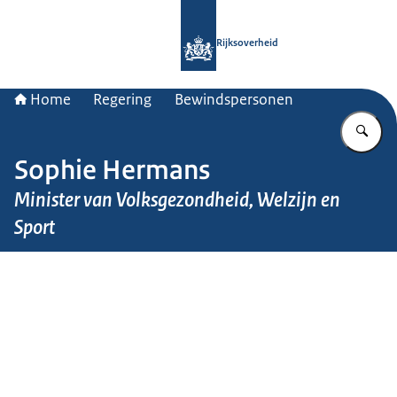
Naar de homepage van Rijksoverheid
Rijksoverheid
Home
Regering
Bewindspersonen
Vu
Sophie Hermans
Minister van Volksgezondheid, Welzijn en
Sport
Beeld: Martijn Beekman