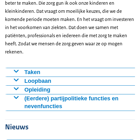
beter te maken. Die zorg gun ik ook onze kinderen en
kleinkinderen. Dat vraagt om moeilijke keuzes, die we de
komende periode moeten maken. En het vraagt om investeren
in het voorkomen van ziekten. Dat doen we samen met
patiënten, professionals en iedereen die met zorg te maken
heeft. Zodat we mensen de zorg geven waar ze op mogen
rekenen.
Taken
Curatieve zorg (onder andere huisartsenzorg,
Loopbaan
ziekenhuiszorg, mondzorg, spoedzorg)
23 februari 2026
Opleiding
Zorgverzekeringswet (passende zorg, pakketbeheer,
Benoeming drs. S.Th.M. Hermans tot minister van
2013
(Eerdere) partijpolitieke functies en
eigen risico en zorgtoeslag)
Volksgezondheid, Welzijn en Sport in het kabinet-
nevenfuncties
Economie voor beleidsmakers, Rijksacademie voor
Hulp- en geneesmiddelen
Jetten
Financiën, Economie en Bedrijfsvoering, Den Haag
januari 2023 – juli 2024
Zwangerschap en geboorte
2 juli 2024 – 23 februari 2026
2008
Bestuurslid Stichting Parlementaire Geschiedenis
Nieuws
Vrouwengezondheid
Minister van Klimaat en Groene Groei en
Emerging Leaders Program
,
London Business School
,
september 2021 – juli 2024
Infectieziektenbeleid
viceminister-president in het kabinet-Schoof
Engeland
Voorzitter Commissie voor de Inlichtingen- en