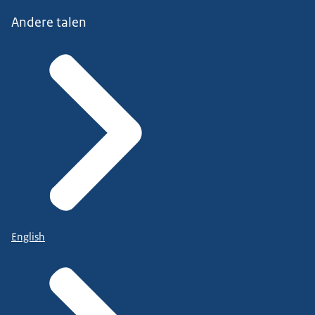
Andere talen
English