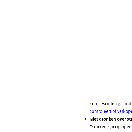
koper worden gecont
controleert of verkop
Niet dronken over st
Dronken zijn op openb