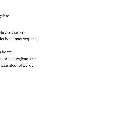
gelen:
lische dranken.
der is en moet verplicht
en boete.
 Sociale Hygiëne. Die
n waar alcohol wordt