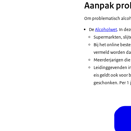
Aanpak prob
Om problematisch alcoh
De
Alcoholwet
. In de
Supermarkten, slij
Bij het online best
vermeld worden dat 
Meerderjarigen die
Leidinggevenden in 
eis geldt ook voor 
geschonken. Per 1 j