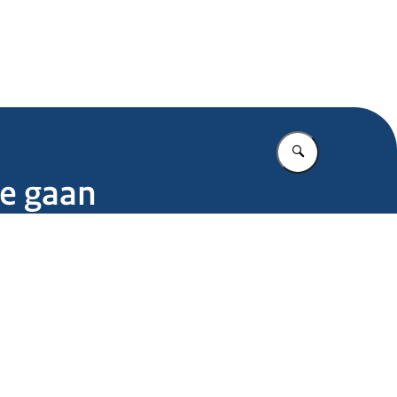
.nl
Vul in wat u z
te gaan