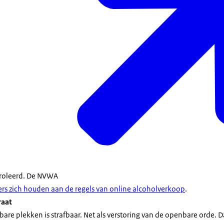
roleerd. De NVWA
ers zich houden aan de regels van online alcoholverkoop
.
raat
are plekken is strafbaar. Net als verstoring van de openbare orde. 