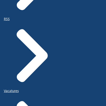
RSS
Vacatures