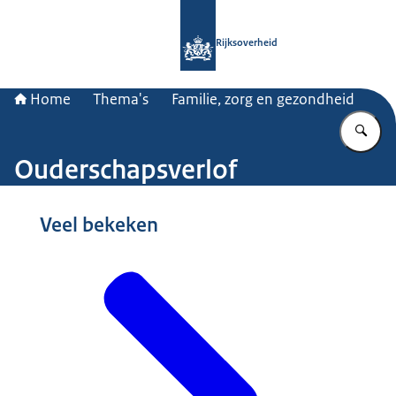
Naar de homepage van Rijksoverheid
Rijksoverheid
Home
Thema's
Familie, zorg en gezondheid
Vu
Ouderschapsverlof
Beeld: © Hollandse Hoogte / Sabine Joosten
Veel bekeken