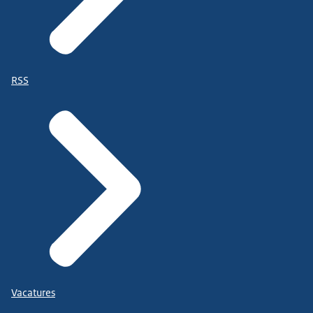
RSS
Vacatures