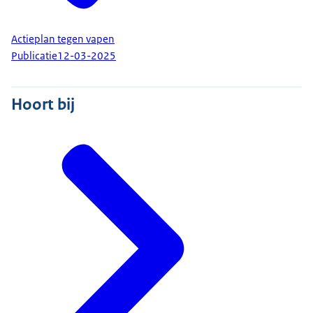
bijna 40 procent van de jongeren die maandelijks
vapen, weet niet of en hoeveel nicotine er in hun
Actieplan tegen vapen
vape zit. En tweederde voelt zich niet verslaafd,
Publicatie
12-03-2025
terwijl ze dat wel zijn. Want dat rotgevoel dat je
krijgt als je even niet vapet, dat wordt niet
Hoort bij
weggenomen door de volgende vape. Nee, het is
veroorzaakt door de vorige."
"De vape-industrie is slim. Ze verzinnen steeds
nieuwe producten om jou te verleiden. Ze maken
vapes met smaakjes, met felle kleuren en een
vrolijk design. En vapes worden verkocht waar dat
niet mag. Want hoe verslaafder jij bent, hoe meer
geld zij verdienen."
"Met het Actieplan tegen vapen gaan we jongeren
beter beschermen. Er gaat bijvoorbeeld meer geld
naar handhaving op illegale handel. En de boetes