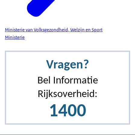
gaan flink omhoog. De NVWA heeft alleen al in de
eerste 2 maanden van dit jaar meer dan 170.000
illegale vapes in beslag genomen. Met het plan
willen we ook voorkomen dat jongeren gaan
Ministerie van Volksgezondheid, Welzijn en Sport
vapen en vapers helpen om te stoppen. Daarom is
Ministerie
het belangrijk dat we als maatschappij nee zeggen
tegen vapen."
Logo Ministerie van Volksgezondheid, Welzijn en
Sport verschijnt in beeld. Beeldtekst: Ga naar
www.minvws.nl.
*Luchtige piano-outro*