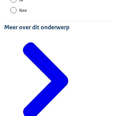
jongeren beginnen met vapen. En ik wil jongeren
Nee
die al vapen, helpen om daarmee te stoppen."
"Om even te schetsen hoe groot het probleem is,
Meer over dit onderwerp
een paar cijfers: Bijna 1 op de 4 jongeren tussen de
12 en 16 jaar heeft ooit gevapet. Vorig jaar lagen
nog 14 jongeren in het ziekenhuis doordat ze
hadden gevapet. Sommigen met een klaplong,
anderen met ernstige longbloedingen. Dat zijn
échte en ernstige gevolgen. En dan heb ik het nog
niet eens over de grote hoeveelheid nicotine die je
met vapen binnenkrijgt."
"Na heroïne en crack, is nicotine zelfs de meest
verslavende drug die er bestaat. Dat betekent dat
het extreem moeilijk is om ermee te stoppen. En
intussen tast het wel je brein aan, het beïnvloedt je
concentratie en je stemming. En het ernstige is: