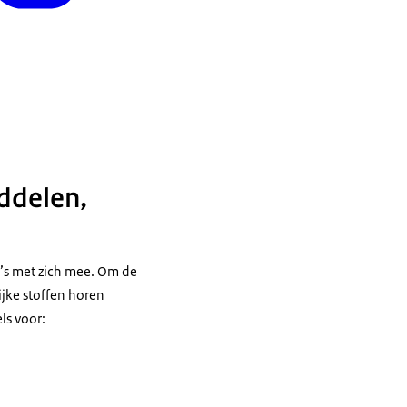
ddelen,
o’s met zich mee. Om de
ijke stoffen horen
ls voor: