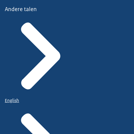
Andere talen
English