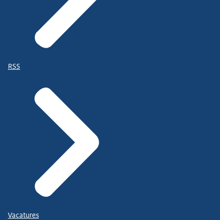
RSS
Vacatures