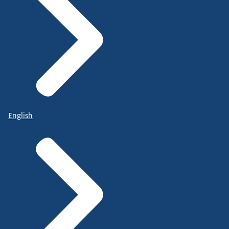
English