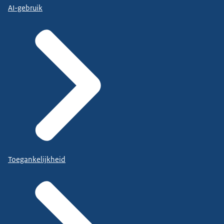
AI-gebruik
Toegankelijkheid