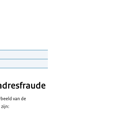
...
s Registratie
adresfraude
orbeeld van de
zijn: