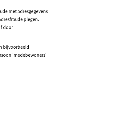
fraude met adresgegevens
adresfraude plegen.
Of door
n bijvoorbeeld
persoon ‘medebewoners’