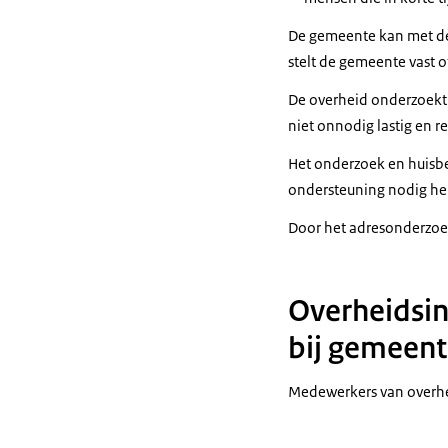
Hierdoor lopen
De gemeente kan met dez
Ook bestaat de
stelt de gemeente vast 
boetes niet ge
De overheid onderzoekt a
Gemeenten en o
niet onnodig lastig en r
Bijvoorbeeld w
Het onderzoek en huisbe
of als overheid
ondersteuning nodig he
Op basis van d
Door het adresonderzoek
Een gemeente k
afleggen.
Op die manier 
Overheidsin
Kloppen ze nie
bij gemeen
Zo verbetert de
gegevens.
Medewerkers van overhed
Ook kunnen ge
bewoner aanpa