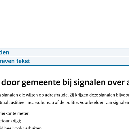
den
ek in de praktijk
reven tekst
55
mp4
56.1 MB
Aanpak Adreskwaliteit is een samenwerking van publieke organisaties
 het herkennen en herstellen van incorrecte adresgegevens in de Basi
door gemeente bij signalen over 
RP.
signalen die wijzen op adresfraude. Zij krijgen deze signalen bijvo
ordt van iedereen het woonadres bijgehouden.
raal Justitieel Incassobureau of de politie. Voorbeelden van signalen 
de BRP.
nstanties maken hier bij de uitvoering van hun taken gebruik van.
vierkante meter;
angrijk dat woonadressen kloppen.
tour krijgt;
jd heel vaak verhuizen.
eerd geregistreerd staan, kan de overheid ze niet bereiken.