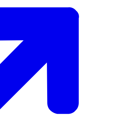
zoek te gaan, krijgen gemeenten zicht op mensen die mogelijk hul
en die zich achter de voordeur afspelen.
erheid in de Landelijke Aanpak Adreskwaliteit samen aan de kwalitei
en? Kijk op www.rvig.nl.