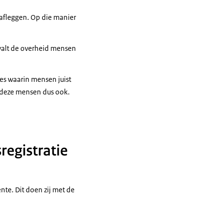
afleggen. Op die manier
geld krijgen of dat
 valt de overheid mensen
t.
ies waarin mensen juist
 deze mensen dus ook.
 een huisbezoek
registratie
iste, actuele
te. Dit doen zij met de
ng voor de