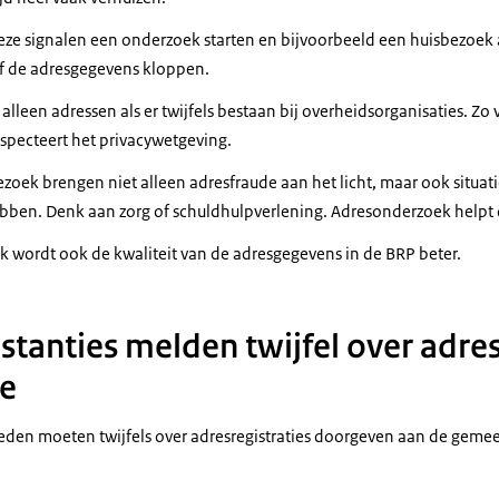
 ze zorg en eventuele toeslagen mis die ze wellicht nodig hebben.
e signalen een onderzoek starten en bijvoorbeeld een huisbezoek 
 kans dat mensen met een foutief woonadres ten onrechte overheids
of de adresgegevens kloppen.
ïnd kunnen worden.
lleen adressen als er twijfels bestaan bij overheidsorganisaties. Zo
verheidsdiensten vermoeden soms dat de adresregistratie niet klop
especteert het privacywetgeving.
anneer er veel mensen op een bepaald adres staan ingeschreven...
zoek brengen niet alleen adresfraude aan het licht, maar ook situat
spost retour wordt gestuurd.
bben. Denk aan zorg of schuldhulpverlening. Adresonderzoek helpt
iverse profielen worden signalen gemaakt.
 wordt ook de kwaliteit van de adresgegevens in de BRP beter.
an met deze signalen een onderzoek starten en bij serieuze twijfel,
stelt de gemeente vast of de adresgegevens kloppen.
stanties melden twijfel over adres
t, dan corrigeert de gemeente deze in de BRP.
te
 kwaliteit van de BRP en beschikken overheidsorganisaties over de ju
en moeten twijfels over adresregistraties doorgeven aan de gemeen
meenten met de bevindingen van het huisbezoek hun dienstverleni
ssen en verbeteren.