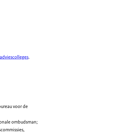
 adviescolleges
.
bureau voor de
tionale ombudsman;
scommissies,