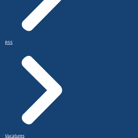
RSS
Vacatures