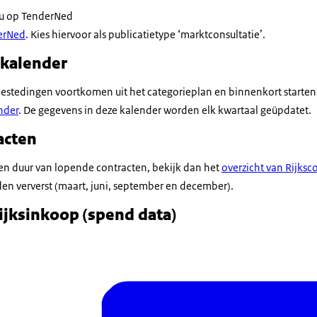
t u op TenderNed
erNed
. Kies hiervoor als publicatietype ‘marktconsultatie’.
kalender
estedingen voortkomen uit het categorieplan en binnenkort starten
nder
. De gegevens in deze kalender worden elk kwartaal geüpdatet.
acten
d en duur van lopende contracten, bekijk dan het
overzicht van Rijksc
en ververst (maart, juni, september en december).
ijksinkoop (spend data)