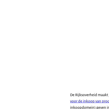
De Rijksoverheid maakt j
voor de inkoop van pro
inkoopdomein) geven inz