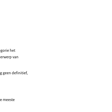
gorie het
nderwerp van
 geen definitief,
De meeste