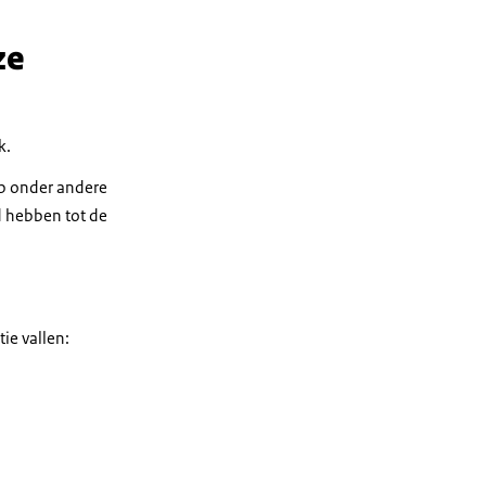
ze
k.
op onder andere
d hebben tot de
ie vallen: