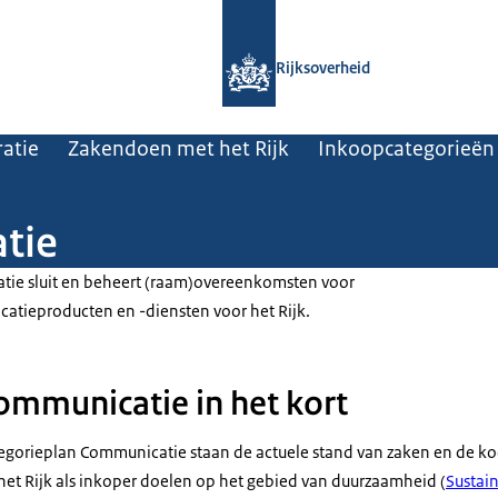
Naar de homepage van Rijksoverheid
Rijksoverheid
atie
Zakendoen met het Rijk
Inkoopcategorieën
tie
tie sluit en beheert (raam)overeenkomsten voor
atieproducten en -diensten voor het Rijk.
ommunicatie in het kort
tegorieplan Communicatie staan de actuele stand van zaken en de k
 het Rijk als inkoper doelen op het gebied van duurzaamheid (
Sustai