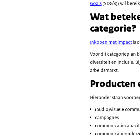
Goals
(SDG’s)) wil berei
Wat beteke
categorie?
Inkopen met impact
is 
Voor dit categorieplan 
diversiteit en inclusie
arbeidsmarkt.
Producten e
Hieronder staan voorbee
(audio)visuele commu
campagnes
communicatiecapacit
communicatieonderz