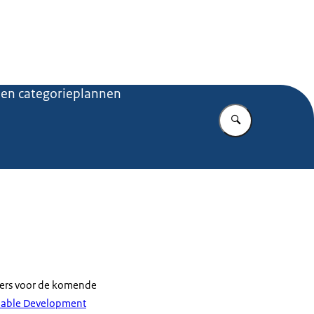
.nl
 en categorieplannen
Vul in wat u z
oers voor de komende
nable Development