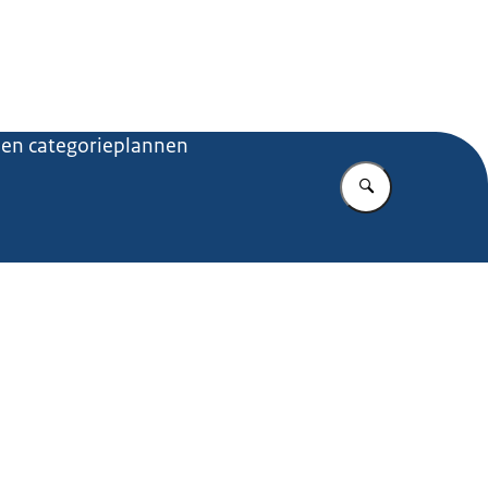
.nl
 en categorieplannen
Vul in wat u z