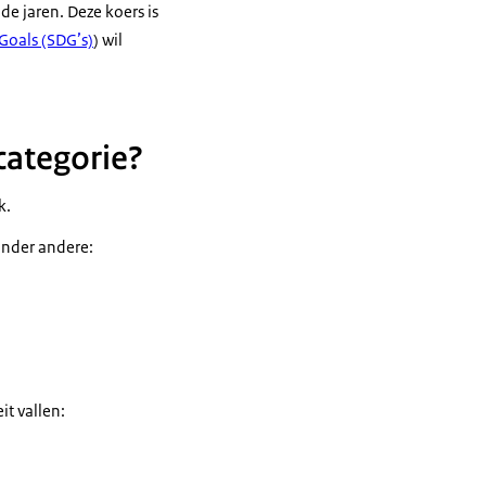
e jaren. Deze koers is
Goals
(SDG’s)
) wil
categorie?
k.
onder andere:
t vallen: