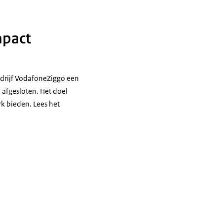
mpact
bedrijf VodafoneZiggo een
afgesloten. Het doel
k bieden. Lees het