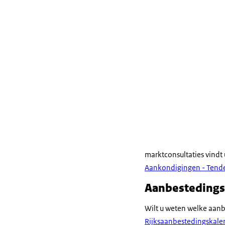
marktconsultaties vind
Aankondigingen - Tend
Aanbestedings
Wilt u weten welke aanb
Rijksaanbestedingskale