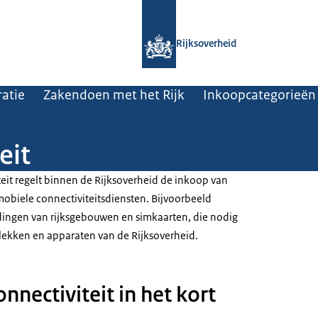
Naar de homepage van Rijksoverheid
Rijksoverheid
atie
Zakendoen met het Rijk
Inkoopcategorieën
eit
teit regelt binnen de Rijksoverheid de inkoop van
mobiele connectiviteitsdiensten. Bijvoorbeeld
dingen van rijksgebouwen en simkaarten, die nodig
lekken en apparaten van de Rijksoverheid.
nnectiviteit in het kort