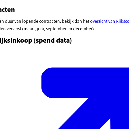
acten
d en duur van lopende contracten, bekijk dan het
overzicht van Rijksc
en ververst (maart, juni, september en december).
ijksinkoop (spend data)