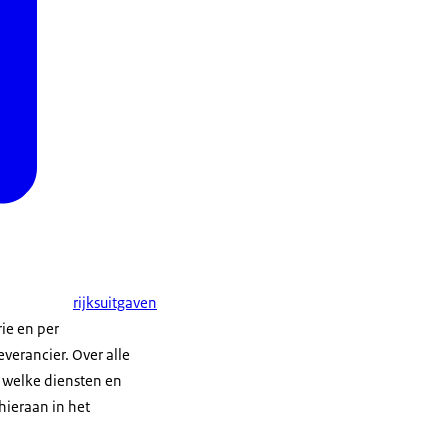
rijksuitgaven
rie en per
verancier. Over alle
r welke diensten en
hieraan in het