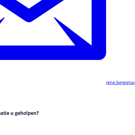
rene.bergsma
matie u geholpen?