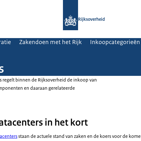
Naar de homepage van Rijksoverheid
Rijksoverheid
atie
Zakendoen met het Rijk
Inkoopcategorieën
s
s regelt binnen de Rijksoverheid de inkoop van
mponenten en daaraan gerelateerde
tacenters in het kort
acenters
staan de actuele stand van zaken en de koers voor de komen