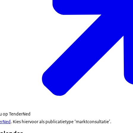
t u op TenderNed
erNed
. Kies hiervoor als publicatietype ‘marktconsultatie’.