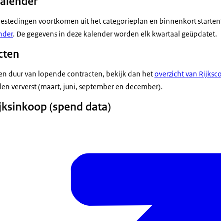
alender
estedingen voortkomen uit het categorieplan en binnenkort starten
nder
. De gegevens in deze kalender worden elk kwartaal geüpdatet.
cten
d en duur van lopende contracten, bekijk dan het
overzicht van Rijksc
en ververst (maart, juni, september en december).
jksinkoop (spend data)