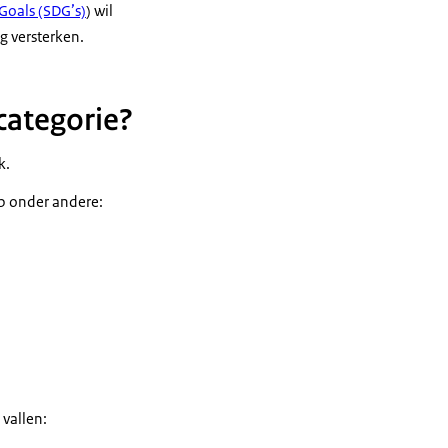
Goals
(SDG’s)
) wil
g versterken.
categorie?
k.
op onder andere:
vallen: