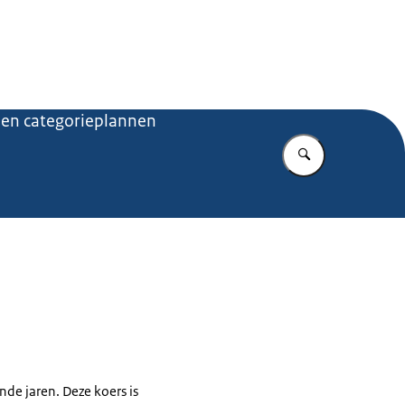
.nl
 en categorieplannen
Vul in wat u z
de jaren. Deze koers is