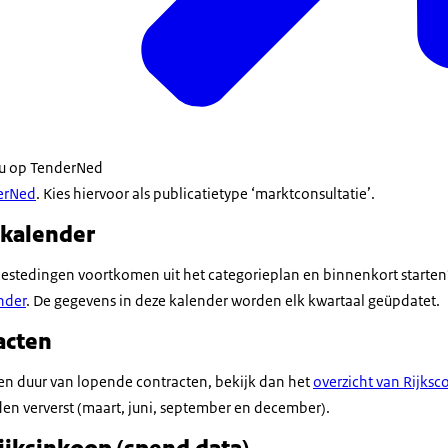
t u op TenderNed
erNed
. Kies hiervoor als publicatietype ‘marktconsultatie’.
kalender
estedingen voortkomen uit het categorieplan en binnenkort starten
nder
. De gegevens in deze kalender worden elk kwartaal geüpdatet.
acten
d en duur van lopende contracten, bekijk dan het
overzicht van Rijksc
en ververst (maart, juni, september en december).