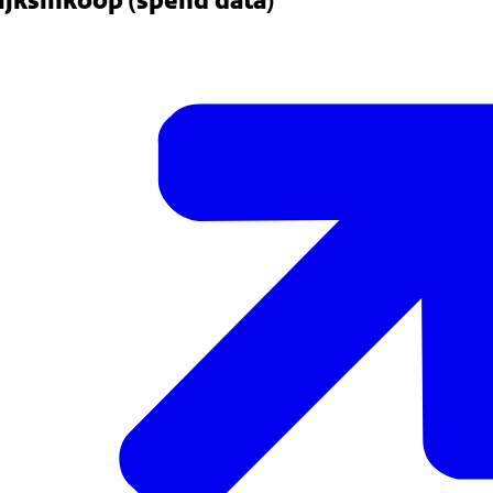
ijksinkoop (spend data)