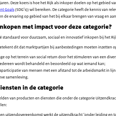
aren. Deze koers is hoe het Rijk als inkoper doelen op het gebied 
nt Goals
(SDG’s)) wil bereiken. De categorie heeft de kennis van rel
en de ervaring op gebied van het bij elkaar brengen van vraag en a
nkopen met impact voor deze categorie?
dé standaard voor duurzaam, sociaal en innovatief inkopen bij het Rij
betekent dit dat marktpartijen bij aanbestedingen moeten inzetten 
ge op het terrein van social return door het stimuleren van een diver
iedereen wordt behandeld en beoordeeld op wat iemand kan;
sparticipatie van mensen met een afstand tot de arbeidsmarkt in lijn
ieve samenleving.
iensten in de categorie
lden van producten en diensten die onder de categorie Uitzendkra
llen:
een uitzendovereenkomst werkt de uitzendkracht ‘onder leiding en to