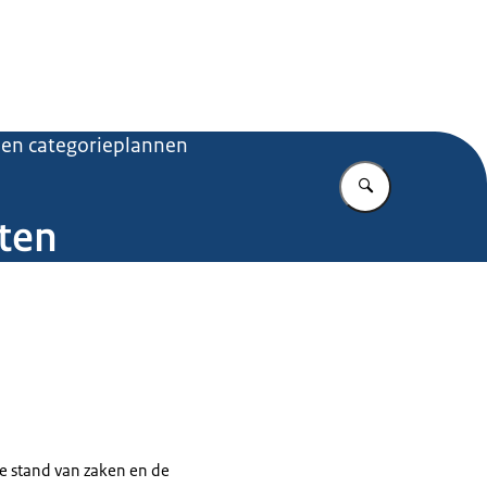
.nl
 en categorieplannen
Vul in wat u z
nten
le stand van zaken en de