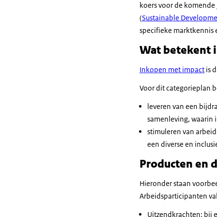
koers voor de komende j
(
Sustainable Developme
specifieke marktkennis 
Wat betekent i
Inkopen met impact
is 
Voor dit categorieplan 
leveren van een bijdra
samenleving, waarin 
stimuleren van arbeid
een diverse en inclus
Producten en d
Hieronder staan voorbee
Arbeidsparticipanten va
Uitzendkrachten: bij 