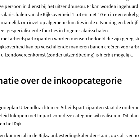
deze persoon in dienst bij het uitzendbureau. Er kan worden ingehuurd
 salarischalen van de Rijksoverheid 1 tot en met 10 en in een enkel g
ornamelijk om inzet op algemene functies in de uitvoering en bedrijf
er gespecialiseerde functies in hogere salarisschalen.
 met arbeidsparticipanten worden mensen bedoeld die zijn geregist
rijksoverheid kan op verschillende manieren banen creëren voor arb
 uitzendovereenkomst (zonder uitzendbeding) is hierbij mogelijk.
atie over de inkoopcategorie
gorieplan Uitzendkrachten en Arbeidsparticipanten staat de onder
leid Inkopen met Impact voor deze categorie wil realiseren. Dit pla
en het Rijk.
 kunnen al in de Rijksaanbestedingskalender staan, ook al is er nog