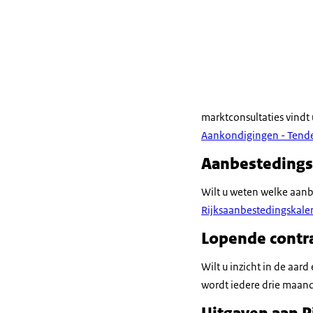
marktconsultaties vind
Aankondigingen - Tend
Aanbestedings
Wilt u weten welke aanb
Rijksaanbestedingskale
Lopende contr
Wilt u inzicht in de aar
wordt iedere drie maand