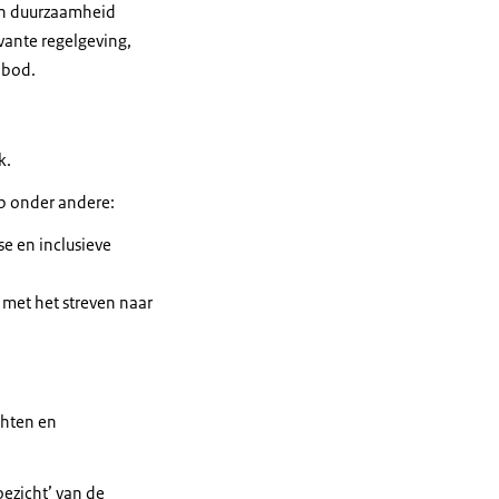
van duurzaamheid
evante regelgeving,
anbod.
k.
op onder andere:
se en inclusieve
 met het streven naar
chten en
ezicht’ van de