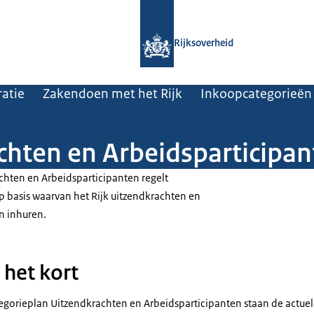
Naar de homepage van Rijksoverheid
Rijksoverheid
atie
Zakendoen met het Rijk
Inkoopcategorieën
chten en Arbeidsparticipa
chten en Arbeidsparticipanten regelt
basis waarvan het Rijk uitzendkrachten en
n inhuren.
 het kort
tegorieplan Uitzendkrachten en Arbeidsparticipanten staan de actue