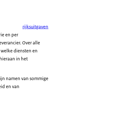
rijksuitgaven
rie en per
verancier. Over alle
r welke diensten en
hieraan in het
 zijn namen van sommige
eid en van