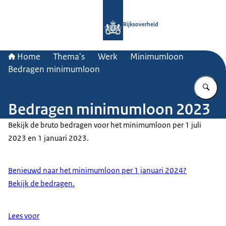
Naar de homepage van Rijksoverheid
Rijksoverheid
Home
Thema's
Werk
Minimumloon
Bedragen minimumloon
Vu
Bedragen minimumloon 2023
Bekijk de bruto bedragen voor het minimumloon per 1 juli
2023 en 1 januari 2023.
Benieuwd naar het minimumloon per 1 januari 2024?
Bekijk de bedragen.
Lees voor