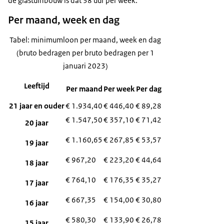
de glastuinbouw is dat 38 uur per week.
Per maand, week en dag
Tabel: minimumloon per maand, week en dag
(bruto bedragen per bruto bedragen per 1
januari 2023)
Leeftijd
Per maand
Per week
Per dag
21 jaar en ouder
€ 1.934,40
€ 446,40
€ 89,28
€ 1.547,50
€ 357,10
€ 71,42
20 jaar
€ 1.160,65
€ 267,85
€ 53,57
19 jaar
€ 967,20
€ 223,20
€ 44,64
18 jaar
€ 764,10
€ 176,35
€ 35,27
17 jaar
€ 667,35
€ 154,00
€ 30,80
16 jaar
€ 580,30
€ 133,90
€ 26,78
15 jaar