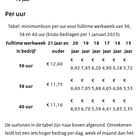
Per uur
Tabel: minimumloon per uur voor fulltime werkweek van 36,
38 en 40 uur (bruto bedragen per 1 januari 2023)
Fulltime werkweek
21 jaar en
20
19
18
17
16
15
in bedrijf
ouder
jaar
jaar
jaar
jaar
jaar
jaar
€
€
€
€
€
€
€ 12,40
36 uur
9,92
7,45
6,20
4,90
4,28
3,72
€
€
€
€
€
€
€ 11,75
38 uur
9,40
7,05
5,88
4,65
4,06
3,53
€
€
€
€
€
€
€ 11,16
40 uur
8,93
6,70
5,58
4,41
3,85
3,35
De uurlonen in de tabel zijn naar boven afgerond. Omrekenen
leidt tot een iets hoger bedrag per dag, week of maand dan het