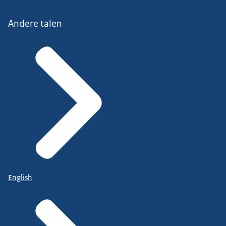
Andere talen
English