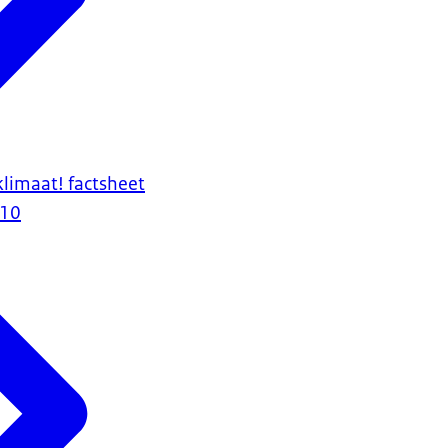
limaat! factsheet
010