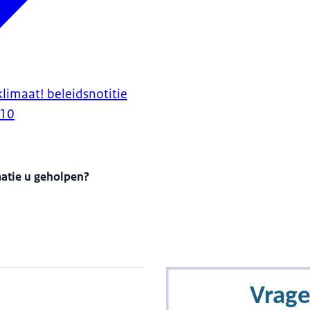
limaat! beleidsnotitie
010
matie u geholpen?