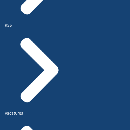
RSS
Vacatures