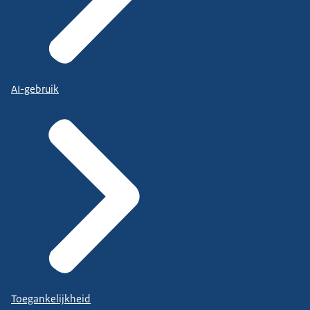
AI-gebruik
Toegankelijkheid