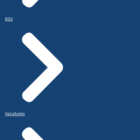
RSS
Vacatures