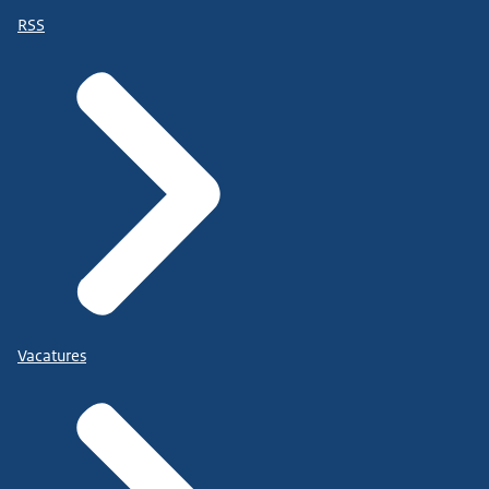
RSS
Vacatures