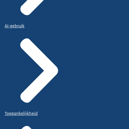
AI-gebruik
Toegankelijkheid