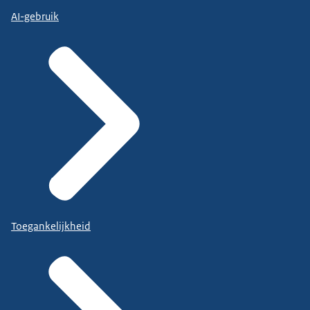
AI-gebruik
Toegankelijkheid