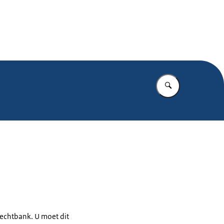
.nl
Vul in wat u z
 rechtbank. U moet dit